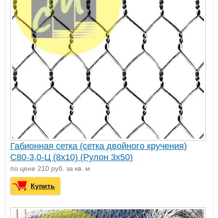
Габионная сетка (сетка двойного кручения)
С80-3,0-Ц (8х10) (Рулон 3x50)
по цене 210 руб. за кв. м
Купить