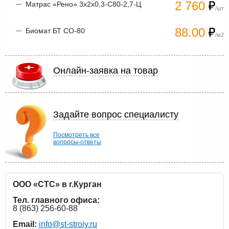
2 760
Матрас «Рено» 3х2х0,3-С80-2,7-Ц
/шт
88.00
Биомат БТ СО-80
/м2
Онлайн-заявка на товар
Задайте вопрос специалисту
Посмотреть все
вопросы-ответы
ООО «СТС» в г.Курган
Тел. главного офиса:
8 (863) 256-60-88
Email:
info@st-stroiy.ru