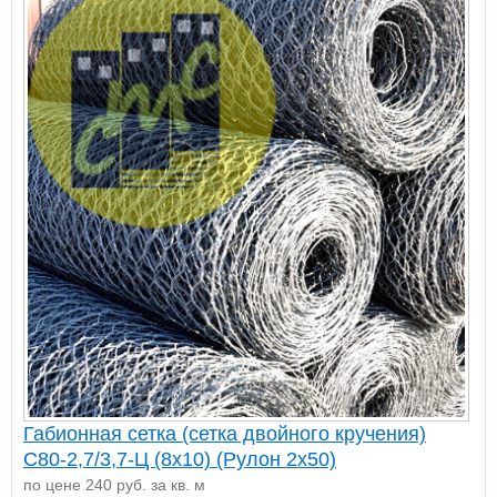
Габионная сетка (сетка двойного кручения)
С80-2,7/3,7-Ц (8х10) (Рулон 2x50)
по цене 240 руб. за кв. м