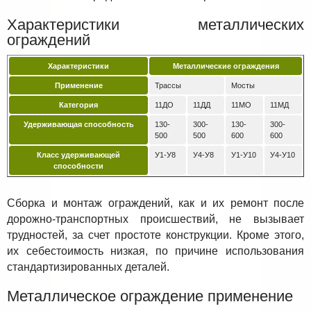
Характеристики металлических
ограждений
Характеристики
Металлические ограждения
Применение
Трассы
Мосты
Категория
11ДО
11ДД
11МО
11МД
Удерживающая способность
130-
300-
130-
300-
500
500
600
600
Класс удерживающей
У1-У8
У4-У8
У1-У10
У4-У10
способности
Сборка и монтаж ограждений, как и их ремонт после
дорожно-транспортных происшествий, не вызывает
трудностей, за счет простоте конструкции. Кроме этого,
их себестоимость низкая, по причине использования
стандартизированных деталей.
Металлическое ограждение применение