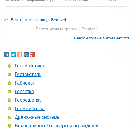
позволяют защитить строительные объекты на долгие годы.
Бентонитовый шнур BentIzol
Бентонитовые гранулы BentIzol
Бентонитовые маты BentIzol
Геосинтетика
Геотекстиль
Габионы
Геосетка
Георешетка
Геомембрана
Дренажные системы
Водоналивные барьеры и ограждения