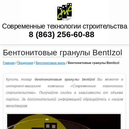
Современные технологии строительства
8 (863) 256-60-88
Бентонитовые гранулы BentIzol
Главная
/
Продукция
/
Бентонитовые маты
/
Бентонитовые гранулы BentIzol
Купить товар
бентонитовые гранулы bentizol
Вы можете в
интернет-магазине компании «Современные технологии
строительства». Получайте скидки в зависимости от объема
партии. За дополнительной информацией обращайтесь к нашим
менеджерам.