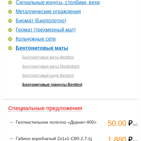
Сигнальные конусы, столбики, вехи
Металлические ограждения
Биомат (Биополотно)
Геомат (трехмерный мат)
Кольчужные сети
Бентонитовые маты
Бентонитовые маты BentIzol
Бентонитовые маты Masterbent
Бентонитовый шнур Bentizol
Бентонитовые гранулы BentIzol
Специальные предложения
50.00
Геотекстильное полотно «Дорнит-400»
/м2
1 880
Габион коробчатый 2х1х1-С80-2,7-Ц