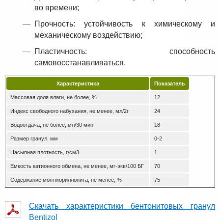
во времени;
Прочность: устойчивость к химическому и
механическому воздействию;
Пластичность: способность
самовосстанавливаться.
Характеристика
Показатель
М
ассовая доля влаги, не более, %
12
Индекс свободного набухания, не менее, мл/2г
24
Водоотдача, не более, мл/30 мин
18
Размер гранул, мм
0-2
Насыпная плотность, г/см3
1
Емкость катионного обмена, не менее, мг-экв/100 БГ
70
Содержание монтмориллонита, не менее, %
75
Скачать характеристики бентонитовых гранул
Bentizol