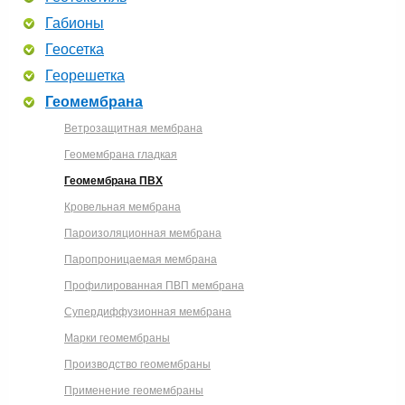
Габионы
Геосетка
Георешетка
Геомембрана
Ветрозащитная мембрана
Геомембрана гладкая
Геомембрана ПВХ
Кровельная мембрана
Пароизоляционная мембрана
Паропроницаемая мембрана
Профилированная ПВП мембрана
Супердиффузионная мембрана
Марки геомембраны
Производство геомембраны
Применение геомембраны