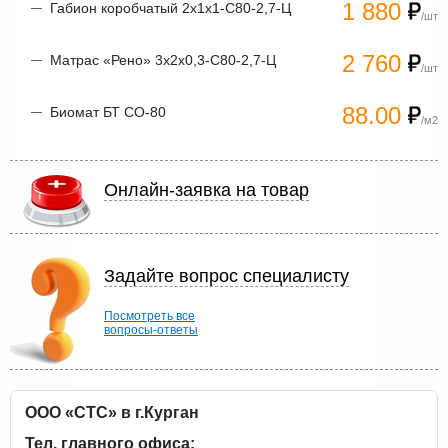
1 880
Габион коробчатый 2х1х1-С80-2,7-Ц
/шт
2 760
Матрас «Рено» 3х2х0,3-С80-2,7-Ц
/шт
88.00
Биомат БТ СО-80
/м2
Онлайн-заявка на товар
Задайте вопрос специалисту
Посмотреть все
вопросы-ответы
ООО «СТС» в г.Курган
Тел. главного офиса: